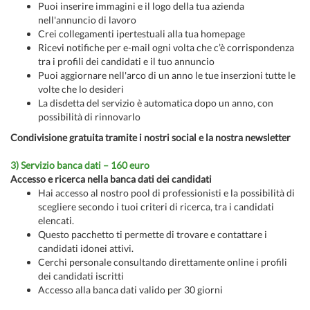
Puoi inserire immagini e il logo della tua azienda
nell'annuncio di lavoro
Crei collegamenti ipertestuali alla tua homepage
Ricevi notifiche per e-mail ogni volta che c’è corrispondenza
tra i profili dei candidati e il tuo annuncio
Puoi aggiornare nell'arco di un anno le tue inserzioni tutte le
volte che lo desideri
La disdetta del servizio è automatica dopo un anno, con
possibilità di rinnovarlo
Condivisione gratuita tramite i nostri social e la nostra newsletter
3) Servizio banca dati – 160 euro
Accesso e ricerca nella banca dati dei candidati
Hai accesso al nostro pool di professionisti e la possibilità di
scegliere secondo i tuoi criteri di ricerca, tra i candidati
elencati.
Questo pacchetto ti permette di trovare e contattare i
candidati idonei attivi.
Cerchi personale consultando direttamente online i profili
dei candidati iscritti
Accesso alla banca dati valido per 30 giorni